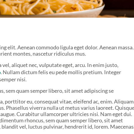
ing elit. Aenean commodo ligula eget dolor. Aenean massa.
rient montes, nascetur ridiculus mus.
vel, aliquet nec, vulputate eget, arcu. In enim justo,
o
. Nullam dictum felis eu pede mollis pretium. Integer
semper nisi.
, sem quam semper libero, sit amet adipiscing se
a, porttitor eu, consequat vitae, eleifend ac, enim. Aliquam
llus. Phasellus viverra nulla ut metus varius laoreet. Quisqu
 augue. Curabitur ullamcorper ultricies nisi. Nam eget dui.
ndimentum rhoncus, sem quam semper libero, sit amet
landit vel, luctus pulvinar, hendrerit id, lorem. Maecenas