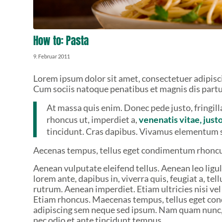
How to: Pasta
9. Februar 2011
Lorem ipsum dolor sit amet, consectetuer adipisc
Cum sociis natoque penatibus et magnis dis partu
At massa quis enim. Donec pede justo, fringilla 
rhoncus ut, imperdiet a,
venenatis vitae, just
tincidunt. Cras dapibus. Vivamus elementum 
Aecenas tempus, tellus eget condimentum rhoncus
Aenean vulputate eleifend tellus. Aenean leo ligul
lorem ante, dapibus in, viverra quis, feugiat a, te
rutrum. Aenean imperdiet. Etiam ultricies nisi vel
Etiam rhoncus. Maecenas tempus, tellus eget co
adipiscing sem neque sed ipsum. Nam quam nunc, b
nec odio et ante tincidunt tempus.