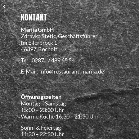
Welcome on our new
Homepage!
KONTAKT
Marija GmbH
Zdravko Stetic, Geschäftsführer
Im Ellerbrock 1
46397 Bocholt
Tel.: 02871 / 489 65 54
E-Mail: info@restaurant-marija.de
Öffnunsgszeiten
Montag – Samstag
15:00 – 23:00 Uhr
Warme Küche 16:30 – 21:30 Uhr
Sonn- & Feiertag
11:30 – 22:30 Uhr